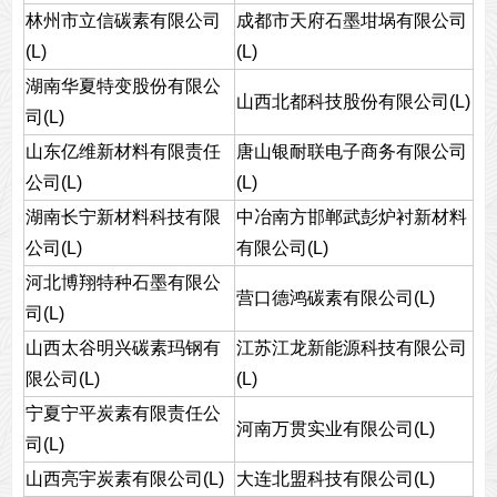
林州市立信碳素有限公司
成都市天府石墨坩埚有限公司
(L)
(L)
湖南华夏特变股份有限公
山西北都科技股份有限公司(L)
司(L)
山东亿维新材料有限责任
唐山银耐联电子商务有限公司
公司(L)
(L)
湖南长宁新材料科技有限
中冶南方邯郸武彭炉衬新材料
公司(L)
有限公司(L)
河北博翔特种石墨有限公
营口德鸿碳素有限公司(L)
司(L)
山西太谷明兴碳素玛钢有
江苏江龙新能源科技有限公司
限公司(L)
(L)
宁夏宁平炭素有限责任公
河南万贯实业有限公司(L)
司(L)
山西亮宇炭素有限公司(L)
大连北盟科技有限公司(L)